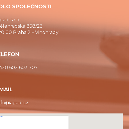
ÍDLO SPOLEČNOSTI
gadi s.r.o.
ělehradská 858/23
20 00 Praha 2 – Vinohrady
ELEFON
420 602 603 707
MAIL
nfo@agadi.cz